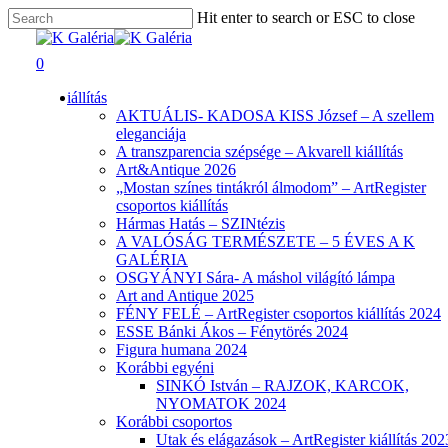
Skip
Hit enter to search or ESC to close
to
Close
main
Search
search
0
content
Menu
iállítás
AKTUÁLIS- KADOSA KISS József – A szellem
eleganciája
A transzparencia szépsége – Akvarell kiállítás
Art&Antique 2026
„Mostan színes tintákról álmodom” – ArtRegister
csoportos kiállítás
Hármas Hatás – SZINtézis
A VALÓSÁG TERMÉSZETE – 5 ÉVES A K
GALÉRIA
OSGYÁNYI Sára- A máshol világító lámpa
Art and Antique 2025
FÉNY FELÉ – ArtRegister csoportos kiállítás 2024
ESSE Bánki Ákos – Fénytörés 2024
Figura humana 2024
Korábbi egyéni
SINKÓ István – RAJZOK, KARCOK,
NYOMATOK 2024
Korábbi csoportos
Utak és elágazások – ArtRegister kiállítás 202