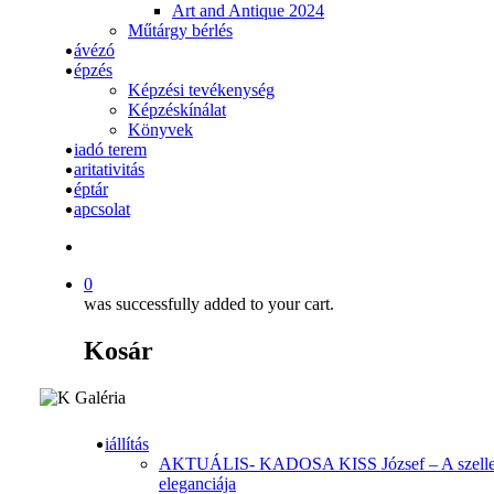
Art and Antique 2024
Műtárgy bérlés
ávézó
épzés
Képzési tevékenység
Képzéskínálat
Könyvek
iadó terem
aritativitás
éptár
apcsolat
search
0
was successfully added to your cart.
Kosár
iállítás
AKTUÁLIS- KADOSA KISS József – A szell
eleganciája