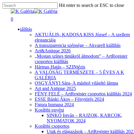
Skip
Hit enter to search or ESC to close
to
Close
main
Search
search
0
content
Menu
iállítás
AKTUÁLIS- KADOSA KISS József – A szellem
eleganciája
A transzparencia szépsége – Akvarell kiállítás
Art&Antique 2026
„Mostan színes tintákról álmodom” – ArtRegister
csoportos kiállítás
Hármas Hatás – SZINtézis
A VALÓSÁG TERMÉSZETE – 5 ÉVES A K
GALÉRIA
OSGYÁNYI Sára- A máshol világító lámpa
Art and Antique 2025
FÉNY FELÉ – ArtRegister csoportos kiállítás 2024
ESSE Bánki Ákos – Fénytörés 2024
Figura humana 2024
Korábbi egyéni
SINKÓ István – RAJZOK, KARCOK,
NYOMATOK 2024
Korábbi csoportos
Utak és elágazások – ArtRegister kiállítás 202