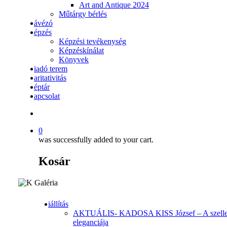
Art and Antique 2024
Műtárgy bérlés
ávézó
épzés
Képzési tevékenység
Képzéskínálat
Könyvek
iadó terem
aritativitás
éptár
apcsolat
search
0
was successfully added to your cart.
Kosár
iállítás
AKTUÁLIS- KADOSA KISS József – A szell
eleganciája