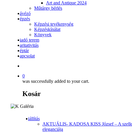
Art and Antique 2024
Műtárgy bérlés
ávézó
épzés
Képzési tevékenység
Képzéskínálat
Könyvek
iadó terem
aritativitás
éptár
apcsolat
search
0
was successfully added to your cart.
Kosár
iállítás
AKTUÁLIS- KADOSA KISS József – A szell
eleganciája