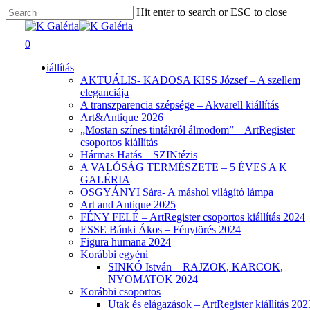
Skip
Hit enter to search or ESC to close
to
Close
main
Search
search
0
content
Menu
iállítás
AKTUÁLIS- KADOSA KISS József – A szellem
eleganciája
A transzparencia szépsége – Akvarell kiállítás
Art&Antique 2026
„Mostan színes tintákról álmodom” – ArtRegister
csoportos kiállítás
Hármas Hatás – SZINtézis
A VALÓSÁG TERMÉSZETE – 5 ÉVES A K
GALÉRIA
OSGYÁNYI Sára- A máshol világító lámpa
Art and Antique 2025
FÉNY FELÉ – ArtRegister csoportos kiállítás 2024
ESSE Bánki Ákos – Fénytörés 2024
Figura humana 2024
Korábbi egyéni
SINKÓ István – RAJZOK, KARCOK,
NYOMATOK 2024
Korábbi csoportos
Utak és elágazások – ArtRegister kiállítás 202