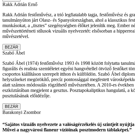
Rakk Adrián Ernő
Rakk Adrián festőművész, a trió legfiatalabb tagja, festőművész és 
tanulmányúton járt Olasz- és Spanyolországban, ahol a klasszikus fes
munkásokat, a „tisztes” szegénységben élőket jelenítik meg. Ember nél
művészettörténeti stílusok vizuális nyelvezetét: elsősorban a hipperr
művészetével.
BEZÁR
Szabó Ábel
Szabó Ábel (1974) festőművész 1993 és 1998 között folytatta tanulm
figurális és realista szemléletet egyéni hangvétellel ötvöző festőke
csoportos kiállításon szerepelt itthon és külföldön. Szabó Ábel diplom
helyszíneket megörökítő, precíz pontossággal megfestett városképekke
alatt számos módosulás rögzíthető művészetében. A 2010-es években fől
eszköztárában megjelent a gesztus. Posztapokaliptikus hangulatú, a k
pusztulásának előidézője.
BEZÁR
Barakonyi Zsombor
“Sajátos vizuális nyelvezete a valóságérzékelés új szintjeit nyújtj
Művei a nagyvárosi flaneur vízióinak posztmodern táblaképei.”