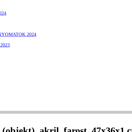
2024
 NYOMATOK 2024
s 2023
(objekt), akril, farost, 47x36x1 