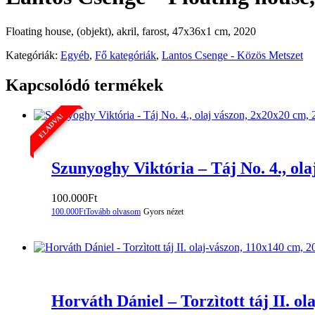
Floating house, (objekt), akril, farost, 47x36x1 cm, 2020
Kategóriák:
Egyéb
,
Fő kategóriák
,
Lantos Csenge - Közös Metszet
Kapcsolódó termékek
ELADVA!
Szunyoghy Viktória – Táj No. 4., ol
100.000
Ft
100.000
Ft
Tovább olvasom
Gyors nézet
Horváth Dániel – Torzìtott táj II. o