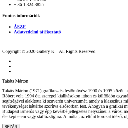
+ 36 1 324 3855
Fontos információk
ÁSZF
Adatvedelmi tájékoztató
Copyright © 2020 Gallery K – All Rights Reserved.
facebook
youtube
instagram
Takáts Márton
Takáts Márton (1971) grafikus- és festőművész 1990 és 1995 között
Róbert volt. 1994 óta szerepel kiállításokon itthon és külföldön egyará
segítségével alakította ki szuverén univerzumát, amely a klasszikus 
tevékenységet háttérbe szorítva elsősorban fest. Ahogyan a grafikai mun
Budapest ismerős vagy épp kevésbé jellegzetes helyszínei: a városi m
életképi elem vagy staffázsfigura. A múltat, az eltűnt korokat idéző, 
BEZÁR