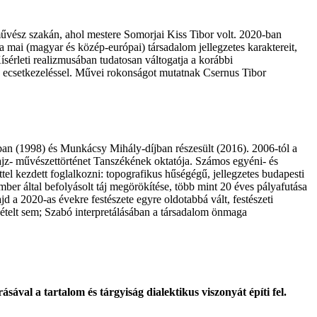
űvész szakán, ahol mestere Somorjai Kiss Tibor volt. 2020-ban
 mai (magyar és közép-európai) társadalom jellegzetes karaktereit,
ísérleti realizmusában tudatosan váltogatja a korábbi
ább ecsetkezeléssel. Művei rokonságot mutatnak Csernus Tibor
an (1998) és Munkácsy Mihály-díjban részesült (2016). 2006-tól a
Rajz- művészettörténet Tanszékének oktatója. Számos egyéni- és
ttel kezdett foglalkozni: topografikus hűségégű, jellegzetes budapesti
er által befolyásolt táj megörökítése, több mint 20 éves pályafutása
d a 2020-as évekre festészete egyre oldotabbá vált, festészeti
vételt sem; Szabó interpretálásában a társadalom önmaga
sával a tartalom és tárgyiság dialektikus viszonyát építi fel.