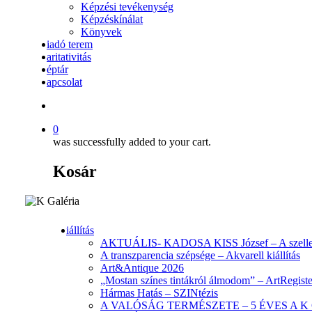
Képzési tevékenység
Képzéskínálat
Könyvek
iadó terem
aritativitás
éptár
apcsolat
search
0
was successfully added to your cart.
Kosár
iállítás
AKTUÁLIS- KADOSA KISS József – A szellem
A transzparencia szépsége – Akvarell kiállítás
Art&Antique 2026
„Mostan színes tintákról álmodom” – ArtRegister
Hármas Hatás – SZINtézis
A VALÓSÁG TERMÉSZETE – 5 ÉVES A K