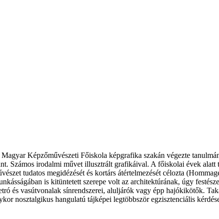
 a Magyar Képzőművészeti Főiskola képgrafika szakán végezte tanulmá
nt. Számos irodalmi művet illusztrált grafikáival. A főiskolai évek alatt 
művészet tudatos megidézését és kortárs átértelmezését célozta (Hommage
kásságában is kitüntetett szerepe volt az architektúrának, úgy festészet
etró és vasútvonalak sínrendszerei, aluljárók vagy épp hajókikötők. Ta
olykor nosztalgikus hangulatú tájképei legtöbbször egzisztenciális kérdé