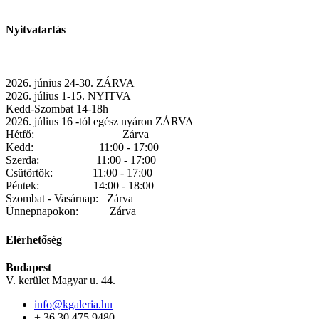
Nyitvatartás
2026. június 24-30. ZÁRVA
2026. július 1-15. NYITVA
Kedd-Szombat 14-18h
2026. július 16 -tól egész nyáron ZÁRVA
Hétfő: Zárva
Kedd: 11:00 - 17:00
Szerda: 11:00 - 17:00
Csütörtök: 11:00 - 17:00
Péntek: 14:00 - 18:00
Szombat - Vasárnap: Zárva
Ünnepnapokon: Zárva
Elérhetőség
Budapest
V. kerület Magyar u. 44.
info@kgaleria.hu
+ 36 30 475 9480