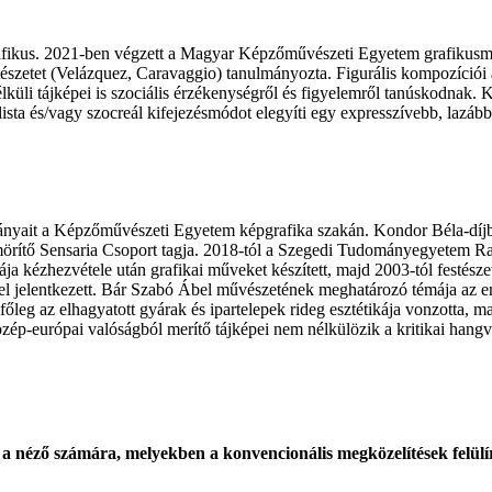
grafikus. 2021-ben végzett a Magyar Képzőművészeti Egyetem grafikusm
tészetet (Velázquez, Caravaggio) tanulmányozta. Figurális kompozíciói a
küli tájképei is szociális érzékenységről és figyelemről tanúskodnak. K
ealista és/vagy szocreál kifejezésmódot elegyíti egy expresszívebb, laz
ányait a Képzőművészeti Egyetem képgrafika szakán. Kondor Béla-díjb
t tömörítő Sensaria Csoport tagja. 2018-tól a Szegedi Tudományegyetem 
ája kézhezvétele után grafikai műveket készített, majd 2003-tól festésze
l jelentkezett. Bár Szabó Ábel művészetének meghatározó témája az emb
eg az elhagyatott gyárak és ipartelepek rideg esztétikája vonzotta, maj
özép-európai valóságból merítő tájképei nem nélkülözik a kritikai hang
a a néző számára, melyekben a konvencionális megközelítések felülírá