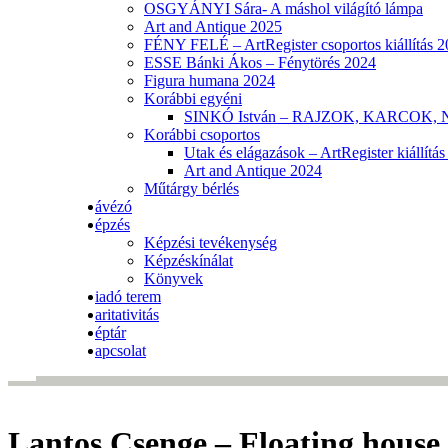
OSGYÁNYI Sára- A máshol világító lámpa
Art and Antique 2025
FÉNY FELÉ – ArtRegister csoportos kiállítás 
ESSE Bánki Ákos – Fénytörés 2024
Figura humana 2024
Korábbi egyéni
SINKÓ István – RAJZOK, KARCOK,
Korábbi csoportos
Utak és elágazások – ArtRegister kiállítá
Art and Antique 2024
Műtárgy bérlés
ávézó
épzés
Képzési tevékenység
Képzéskínálat
Könyvek
iadó terem
aritativitás
éptár
apcsolat
Lantos Csenge – Floating house, 