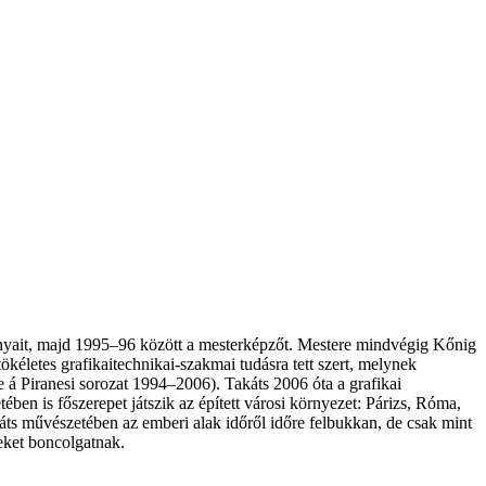
nyait, majd 1995–96 között a mesterképzőt. Mestere mindvégig Kőnig
tökéletes grafikaitechnikai-szakmai tudásra tett szert, melynek
 á Piranesi sorozat 1994–2006). Takáts 2006 óta a grafikai
ében is főszerepet játszik az épített városi környezet: Párizs, Róma,
káts művészetében az emberi alak időről időre felbukkan, de csak mint
seket boncolgatnak.